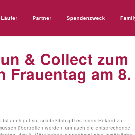
Läufer
Partner
Spendenzweck
Famil
Run & Collect zum
en Frauentag am 8.
 ist auch gut so, schließlich gilt es einen Rekord zu
 müssen übertroffen werden, um auch die entsprechende
Montag, den 8. März
haben wir nochmal eine zusätzliche