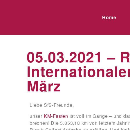
Home
05.03.2021 – 
International
März
Liebe SfS-Freunde,
unser
KM-Fasten
ist voll im Gange – und das
brechen! Die 5.853,18 km von letztem Jahr
Run & Collect Aufgabe zu erfüllen. Und für