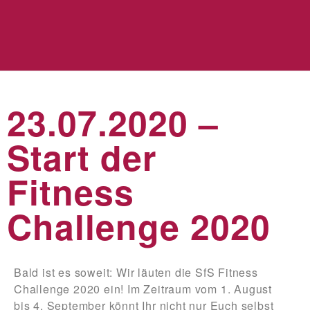
23.07.2020 –
Start der
Fitness
Challenge 2020
Bald ist es soweit: Wir läuten die SfS Fitness
Challenge 2020 ein! Im Zeitraum vom
1. August
bis 4. September
könnt Ihr nicht nur Euch selbst