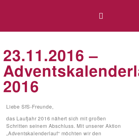
23.11.2016 –
Adventskalenderl
2016
Liebe SfS-Freunde,
das Laufjahr 2016 nähert sich mit großen
Schritten seinem Abschluss. Mit unserer Aktion
„Adventskalenderlauf“ möchten wir den