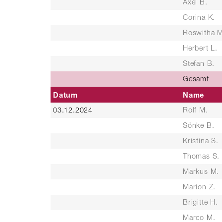
Axel B.
Corina K.
Roswitha M
Herbert L.
Stefan B.
Gesamt
Datum
Name
03.12.2024
Rolf M.
Sönke B.
Kristina S.
Thomas S.
Markus M.
Marion Z.
Brigitte H.
Marco M.