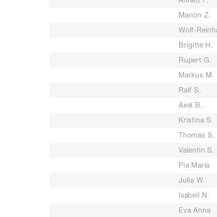
Annett P.
Marion Z.
Wolf-Reinh
Brigitte H.
Rupert G.
Markus M.
Ralf S.
Axel B.
Kristina S.
Thomas S.
Valentin S.
Pia Maria
Julia W.
Isabell N.
Eva Anna