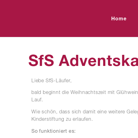
Home
SfS Adventska
Liebe SfS-Läufer,
bald beginnt die Weihnachtszeit mit Glühwein
Lauf.
Wie schön, dass sich damit eine weitere Gele
Kinderstiftung zu erlaufen.
So funktioniert es: