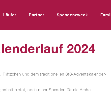
Läufer
Partner
Spendenzweck
Fami
lenderlauf 2024
, Plätzchen und dem traditionellen SfS-Adventskalender-
genheit bietet, noch mehr Spenden für die Arche