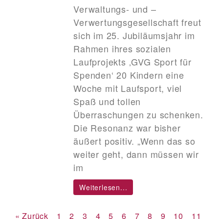
Verwaltungs- und –
Verwertungsgesellschaft freut
sich im 25. Jubiläumsjahr im
Rahmen ihres sozialen
Laufprojekts ‚GVG Sport für
Spenden‘ 20 Kindern eine
Woche mit Laufsport, viel
Spaß und tollen
Überraschungen zu schenken.
Die Resonanz war bisher
äußert positiv. „Wenn das so
weiter geht, dann müssen wir
im
Weiterlesen...
« Zurück
1
2
3
4
5
6
7
8
9
10
11