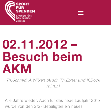
02.11.2012 –
Besuch beim
AKM
Th.Schmid, A.Wilken (AKM), Th.Ebner und K.Bock
(v.l.n.r.)
Alle Jahre wieder: Auch für das neue Laufjahr 2013
wurde von den SfS- Beteiligten ein neues