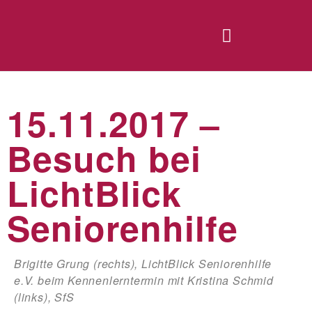
15.11.2017 –
Besuch bei
LichtBlick
Seniorenhilfe
Brigitte Grung (rechts), LichtBlick Seniorenhilfe
e.V. beim Kennenlerntermin mit Kristina Schmid
(links), SfS